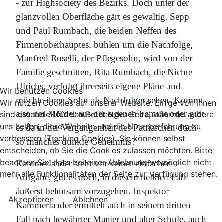
- zur Highsociety des Bezirks. Doch unter der
glanzvollen Oberfläche gärt es gewaltig. Sepp
und Paul Rumbach, die beiden Neffen des
Firmenoberhauptes, buhlen um die Nachfolge,
Manfred Roselli, der Pflegesohn, wird von der
Familie geschnitten, Rita Rumbach, die Nichte
Ulrichs, verfolgt ihrerseits eigene Pläne und
Wir benutzen Cookies
möchte ihren Sohn als Nachfolger sehen. Kommt
Wir nutzen Cookies auf unserer Website. Einige von ihnen
also der Mörder aus der eigenen Familie oder gibt
sind essenziell für den Betrieb der Seite, während andere
uns helfen, diese Website und die Nutzererfahrung zu
es da in der Vergangenheit des Patriarchen doch
verbessern (Tracking Cookies). Sie können selbst
so manches dunkle Geheimnis?
entscheiden, ob Sie die Cookies zulassen möchten. Bitte
beachten Sie, dass bei einer Ablehnung womöglich nicht
Kammerlander steht vor keiner einfachen
mehr alle Funktionalitäten der Seite zur Verfügung stehen.
Aufgabe, gilt es doch, in diesem heiklen Fall
äußerst behutsam vorzugehen. Inspektor
Akzeptieren
Ablehnen
Kammerlander ermittelt auch in seinem dritten
Fall nach bewährter Manier und alter Schule, auch