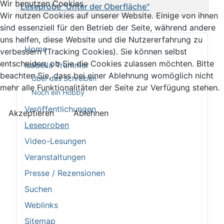
Wir benutzen Cookies
Leseprobe "Unter der Oberfläche"
Wir nutzen Cookies auf unserer Website. Einige von ihnen
Beiträge
sind essenziell für den Betrieb der Seite, während andere
uns helfen, diese Website und die Nutzererfahrung zu
Home
verbessern (Tracking Cookies). Sie können selbst
entscheiden, ob Sie die Cookies zulassen möchten. Bitte
Isabella Trummer
beachten Sie, dass bei einer Ablehnung womöglich nicht
Über das Schreiben
mehr alle Funktionalitäten der Seite zur Verfügung stehen.
Noch ein Hobby
Veröffentlichungen
Akzeptieren
Ablehnen
Leseproben
Video-Lesungen
Veranstaltungen
Presse / Rezensionen
Suchen
Weblinks
Sitemap