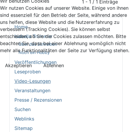
Wir benutzen Cookies
1 - 1 / 1 Einträge
Wir nutzen Cookies auf unserer Website. Einige von ihnen
sind essenziell für den Betrieb der Seite, während andere
uns helfen, diese Website und die Nutzererfahrung zu
Home
verbessern (Tracking Cookies). Sie können selbst
entscheiden, ob Sie die Cookies zulassen möchten. Bitte
Isabella Trummer
beachten Sie, dass bei einer Ablehnung womöglich nicht
Über das Schreiben
mehr alle Funktionalitäten der Seite zur Verfügung stehen.
Noch ein Hobby
Veröffentlichungen
Akzeptieren
Ablehnen
Leseproben
Video-Lesungen
Veranstaltungen
Presse / Rezensionen
Suchen
Weblinks
Sitemap