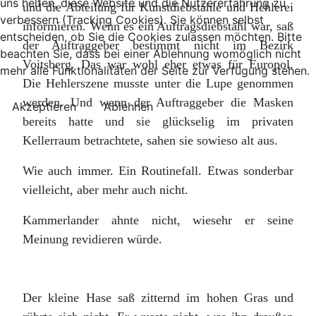
uns helfen, diese Website und die Nutzererfahrung zu
und die Abteilung für Kunstdiebstähle und Hehlerei
verbessern (Tracking Cookies). Sie können selbst
informieren. Wenn es ein Auftragsdiebstahl war, saß
entscheiden, ob Sie die Cookies zulassen möchten. Bitte
der Auftraggeber bestimmt nicht im Bezirk
beachten Sie, dass bei einer Ablehnung womöglich nicht
Voitsberg. Das war wohl eher etwas für Europol.
mehr alle Funktionalitäten der Seite zur Verfügung stehen.
Die Hehlerszene musste unter die Lupe genommen
werden. Und wenn der Auftraggeber die Masken
Akzeptieren
Ablehnen
bereits hatte und sie glückselig im privaten
Kellerraum betrachtete, sahen sie sowieso alt aus.
Wie auch immer. Ein Routinefall. Etwas sonderbar
vielleicht, aber mehr auch nicht.
Kammerlander ahnte nicht, wiesehr er seine
Meinung revidieren würde.
Der kleine Hase saß zitternd im hohen Gras und