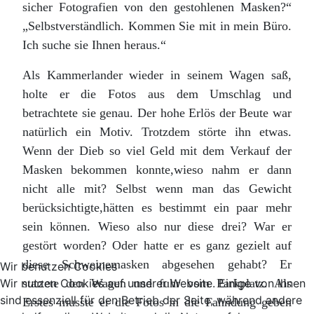
sicher Fotografien von den gestohlenen Masken?“
„Selbstverständlich. Kommen Sie mit in mein Büro.
Ich suche sie Ihnen heraus.“
Als Kammerlander wieder in seinem Wagen saß,
holte er die Fotos aus dem Umschlag und
betrachtete sie genau. Der hohe Erlös der Beute war
natürlich ein Motiv. Trotzdem störte ihn etwas.
Wenn der Dieb so viel Geld mit dem Verkauf der
Masken bekommen konnte,wieso nahm er dann
nicht alle mit? Selbst wenn man das Gewicht
berücksichtigte,hätten es bestimmt ein paar mehr
sein können. Wieso also nur diese drei? War er
gestört worden? Oder hatte er es ganz gezielt auf
diese Schweinemasken abgesehen gehabt? Er
Wir benutzen Cookies
startete den Wagen und fuhr vom Parkplatz. Als
Wir nutzen Cookies auf unserer Website. Einige von ihnen
sind essenziell für den Betrieb der Seite, während andere
Erstes musste er die Fotos in die Fahndung geben