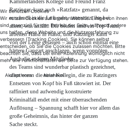
Kammerlanders Kollege und Freund Franz
Ratzinger, kurz auch »Ratzfatz« genannt, da
Wir benutzen Cookies
er schnell in die Luft geht, unterstützt ihn bei
Wir nutzen Cookies auf unserer Website. Einige von ihnen
sind essenziell für den Betrieb der Seite, während andere
allem, was anfällt. Die beiden sind ein Top-Team,
uns helfen, diese Website und die Nutzererfahrung zu
arbeiten Hand in Hand, und Ratzinger kann –
verbessern (Tracking Cookies). Sie können selbst
von der Leine gelassen – auch schon einmal eine
entscheiden, ob Sie die Cookies zulassen möchten. Bitte
härtere Gangart anschlagen, wenn vonnöten.
beachten Sie, dass bei einer Ablehnung womöglich nicht
Auch die anderen Mitglieder
mehr alle Funktionalitäten der Seite zur Verfügung stehen.
des Teams sind wunderbar plastisch gezeichnet,
allen voran die neue Kollegin, die zu Ratzingers
Akzeptieren
Ablehnen
Entsetzen von Kopf bis Fuß tätowiert ist. Der
raffiniert und aufwendig konstruierte
Kriminalfall endet mit einer überraschenden
Auflösung – Spannung schafft hier vor allem das
große Geheimnis, das hinter der ganzen
Sache steckt.