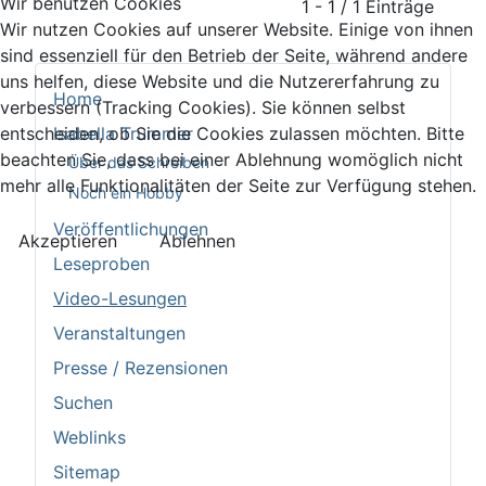
Wir benutzen Cookies
1 - 1 / 1 Einträge
Wir nutzen Cookies auf unserer Website. Einige von ihnen
sind essenziell für den Betrieb der Seite, während andere
uns helfen, diese Website und die Nutzererfahrung zu
Home
verbessern (Tracking Cookies). Sie können selbst
entscheiden, ob Sie die Cookies zulassen möchten. Bitte
Isabella Trummer
beachten Sie, dass bei einer Ablehnung womöglich nicht
Über das Schreiben
mehr alle Funktionalitäten der Seite zur Verfügung stehen.
Noch ein Hobby
Veröffentlichungen
Akzeptieren
Ablehnen
Leseproben
Video-Lesungen
Veranstaltungen
Presse / Rezensionen
Suchen
Weblinks
Sitemap