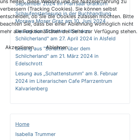
uns helfen, diese Website und die Nutzererfahrung zu
September 2024 im Pfarrsaal Gratkorn
verbessern (Tracking Cookies). Sie können selbst
Schaufensterlesung in der Buchhandlung
entscheiden, ob Sie die Cookies zulassen möchten. Bitte
Morawa Moser Graz am 10. Juni 2024
beachten Sie, dass bei einer Ablehnung womöglich nicht
Lesung aus "Schatten über dem
mehr alle Funktionalitäten der Seite zur Verfügung stehen.
Schilcherland" am 27. April 2024 in Alsfeld
Akzeptieren
Ablehnen
Lesung aus "Schatten über dem
Schilcherland" am 21. März 2024 in
Edelschrott
Lesung aus „Schattenstumm“ am 8. Februar
2024 im Literarischen Cafe Pfarrzentrum
Kalvarienberg
Home
Isabella Trummer