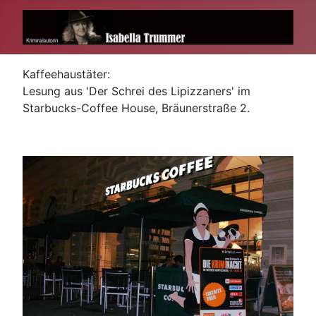
Kaffeehaustäter:
Lesung aus 'Der Schrei des Lipizzaners' im
Starbucks-Coffee House, Bräunerstraße 2.