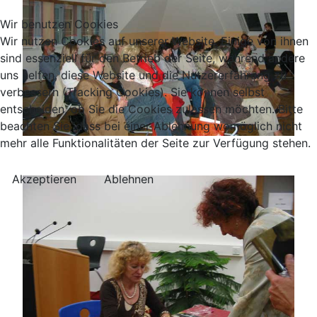
Wir benutzen Cookies
Wir nutzen Cookies auf unserer Website. Einige von ihnen
sind essenziell für den Betrieb der Seite, während andere
uns helfen, diese Website und die Nutzererfahrung zu
verbessern (Tracking Cookies). Sie können selbst
entscheiden, ob Sie die Cookies zulassen möchten. Bitte
beachten Sie, dass bei einer Ablehnung womöglich nicht
mehr alle Funktionalitäten der Seite zur Verfügung stehen.
Akzeptieren
Ablehnen