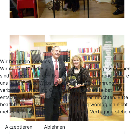
Wir benutzen Cookies
Wir nutzen Cookies auf unserer Website. Einige von ihnen
sind essenziell für den Betrieb der Seite, während andere
uns helfen, diese Website und die Nutzererfahrung zu
verbessern (Tracking Cookies). Sie können selbst
entscheiden, ob Sie die Cookies zulassen möchten. Bitte
beachten Sie, dass bei einer Ablehnung womöglich nicht
mehr alle Funktionalitäten der Seite zur Verfügung stehen.
Akzeptieren
Ablehnen