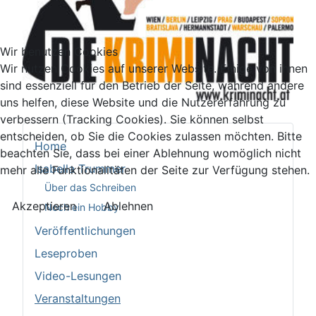
Wir benutzen Cookies
Wir nutzen Cookies auf unserer Website. Einige von ihnen
sind essenziell für den Betrieb der Seite, während andere
uns helfen, diese Website und die Nutzererfahrung zu
verbessern (Tracking Cookies). Sie können selbst
entscheiden, ob Sie die Cookies zulassen möchten. Bitte
Home
beachten Sie, dass bei einer Ablehnung womöglich nicht
Isabella Trummer
mehr alle Funktionalitäten der Seite zur Verfügung stehen.
Über das Schreiben
Akzeptieren
Ablehnen
Noch ein Hobby
Veröffentlichungen
Leseproben
Video-Lesungen
Veranstaltungen