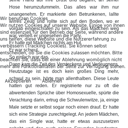
Hose herumzufummeln. Das alles war ihm nur
unangenehm. Er markierte den Betrunkenen, lallte
Wir benutzen Cookies
wirres Zeug und rollte sich auf den Boden, wo er
Wir nutzen Cookies auf unserer Website. Einige von ihnen
vorgab eingeschlafen zu sein. Als das Mädchen weg
sind essenziell für den Betrieb der Seite, während andere
war, verließ er ungesehen die Party.
uns helfen, diese Website und die Nutzererfahrung zu
Er hatte mit Mädchen nichts am Hut.
verbessern (Tracking Cookies). Sie können selbst
Er war schwul.
entscheiden, ob Sie die Cookies zulassen möchten. Bitte
So einfach war das.
beachten Sie, dass bei einer Ablehnung womöglich nicht
Dann kam die Zeit des Versteckens und Verleugnens.
mehr alle Funktionalitäten der Seite zur Verfügung stehen.
Heutzutage ist es doch kein großes Ding mehr,
schwul zu sein, hörte man allenthalben. Diese Leute
Akzeptieren
Ablehnen
hatten gut reden. Er registrierte nur zu oft die
abwertenden Sprüche über Homosexuelle, spürte die
Verachtung darin, ertrug die Schwulenwitze, ja, einige
Male setzte er selbst sogar noch einen drauf. Er hatte
sich eine Strategie zurechtgelegt. An jedem Mädchen,
das ein Single war, hatte er etwas auszusetzen